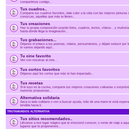
compartimos contigo...
Tus cuadros..
Comparte tus cuadros favoritos, dale color a la vida con las mejores pinturas
conozcas, aquellas que más te llenen...
Tus creaciones
Haz tu propia composición usando fotos, cuadros, textos, vídeos... y muéstr
hasta dónde llega tu imaginación...
Tus grabaciones...
Déjanos el enlace a tus poemas, relatos, pensamientos, y déjate seducir por 
te vamos dejando aquí...
Tu cine favorito
Ven con nosotras al cine...
Tus cortos favoritos
Déjanos aquí los cortos que más te han impactado...
Tus recetas
Si lo tuyo es la cocina, comparte tus mejores creaciones culinarias o sorprén
nuestras propuestas...
Alternativa solidaria
Saca tu lado solidario o ven a buscar ayuda, más de una mano te está esper
tendida hacia ti..
TROTAMUNDOS ALTERNATIVA
Tus sitios recomendados..
Llévanos a ese lugar mágico que te emocionó conocer, o vente de viaje a aqu
lugares que te proponemos...