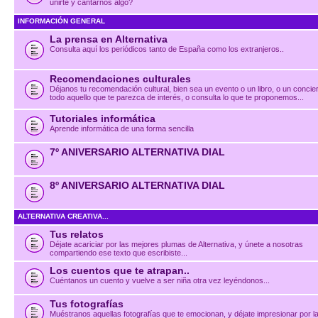
unirte y cantarnos algo?
INFORMACIÓN GENERAL
La prensa en Alternativa
Consulta aquí los periódicos tanto de España como los extranjeros..
Recomendaciones culturales
Déjanos tu recomendación cultural, bien sea un evento o un libro, o un concier
todo aquello que te parezca de interés, o consulta lo que te proponemos...
Tutoriales informática
Aprende informática de una forma sencilla
7º ANIVERSARIO ALTERNATIVA DIAL
8º ANIVERSARIO ALTERNATIVA DIAL
ALTERNATIVA CREATIVA...
Tus relatos
Déjate acariciar por las mejores plumas de Alternativa, y únete a nosotras
compartiendo ese texto que escribiste...
Los cuentos que te atrapan..
Cuéntanos un cuento y vuelve a ser niña otra vez leyéndonos...
Tus fotografías
Muéstranos aquellas fotografías que te emocionan, y déjate impresionar por l