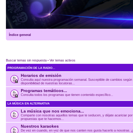
Índice general
Buscar temas sin respuesta
•
Ver temas activos
PROGRAMACIÓN DE LA RADIO...
Horarios de emisión
Consulta aquí nuestra programación semanal. Susceptible de cambios según
disponibilidad de nuestras locutoras...
Programas temáticos...
Consulta todos los programas que tienen contenido específico...
LA MÚSICA EN ALTERNATIVA
La música que nos emociona...
Comparte con nosotras aquellos temas que te seducen, y déjate acariciar por
propuestas que te hacemos...
Nuestros karaokes
De vez en cuando, en vez de que nos canten nos gusta hacerlo a nosotras. 