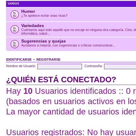
VARIOS
Humor
¿Te apetece echar unas risas?
Variedades
Cuéntanos aquí todo aquello que no encaje en ninguna otra categoría. Cine, d
informática, salud...
Sugerencias y quejas
Ayúdanos a mejorar, con sugerencias o críticas constructivas...
IDENTIFICARSE
•
REGISTRARSE
Nombre de Usuario:
Contraseña:
¿QUIÉN ESTÁ CONECTADO?
Hay
10
Usuarios identificados :: 0 
(basados en usuarios activos en lo
La mayor cantidad de usuarios iden
Usuarios registrados: No hay usuari