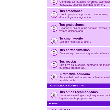
Comparte tus cuadros favoritos, dale color
conozcas, aquellas que más te llenen...
Tus creaciones
Haz tu propia composición usando fotos, c
dónde llega tu imaginación...
Tus grabaciones...
Déjanos el enlace a tus poemas, relatos, p
vamos dejando aquí...
Tu cine favorito
Ven con nosotras al cine...
Tus cortos favoritos
Déjanos aquí los cortos que más te han im
Tus recetas
Si lo tuyo es la cocina, comparte tus mejo
nuestras propuestas...
Alternativa solidaria
Saca tu lado solidario o ven a buscar ay
tendida hacia ti..
TROTAMUNDOS ALTERNATIVA
Tus sitios recomendados..
Llévanos a ese lugar mágico que te emocio
lugares que te proponemos...
VARIOS
Humor