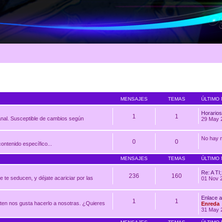
MENSAJES
TEMAS
ÚLTIMO
Horarios
1
1
nal. Susceptible de cambios según
29 May 
No hay 
0
0
ontenido específico...
MENSAJES
TEMAS
ÚLTIMO
Re: A T
236
160
te seducen, y déjate acariciar por las
01 Nov 
Enlace a
1
1
ten nos gusta hacerlo a nosotras. ¿Quieres
Enreda
31 May 