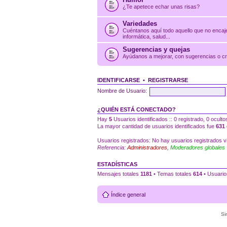
¿Te apetece echar unas risas?
Variedades
Cuéntanos aquí todo aquello que no encaje
informática, salud...
Sugerencias y quejas
Ayúdanos a mejorar, con sugerencias o crí
IDENTIFICARSE
•
REGISTRARSE
Nombre de Usuario:
¿QUIÉN ESTÁ CONECTADO?
Hay
5
Usuarios identificados :: 0 registrado, 0 ocult
La mayor cantidad de usuarios identificados fue
631
Usuarios registrados: No hay usuarios registrados vi
Referencia:
Administradores
,
Moderadores globales
ESTADÍSTICAS
Mensajes totales
1181
• Temas totales
614
• Usuario
Índice general
Si