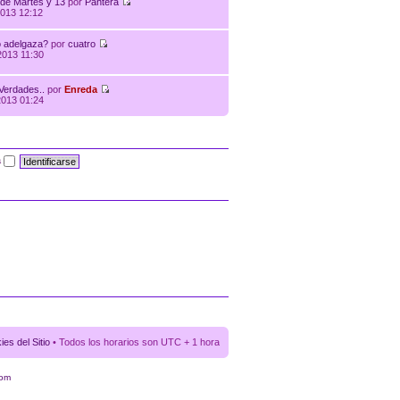
 de Martes y 13
por
Pantera
013 12:12
o adelgaza?
por
cuatro
2013 11:30
Verdades..
por
Enreda
2013 01:24
a
es del Sitio
• Todos los horarios son UTC + 1 hora
com