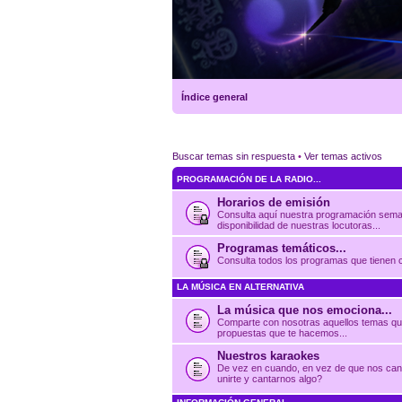
Índice general
Buscar temas sin respuesta
•
Ver temas activos
PROGRAMACIÓN DE LA RADIO...
Horarios de emisión
Consulta aquí nuestra programación sema
disponibilidad de nuestras locutoras...
Programas temáticos...
Consulta todos los programas que tienen c
LA MÚSICA EN ALTERNATIVA
La música que nos emociona...
Comparte con nosotras aquellos temas que 
propuestas que te hacemos...
Nuestros karaokes
De vez en cuando, en vez de que nos can
unirte y cantarnos algo?