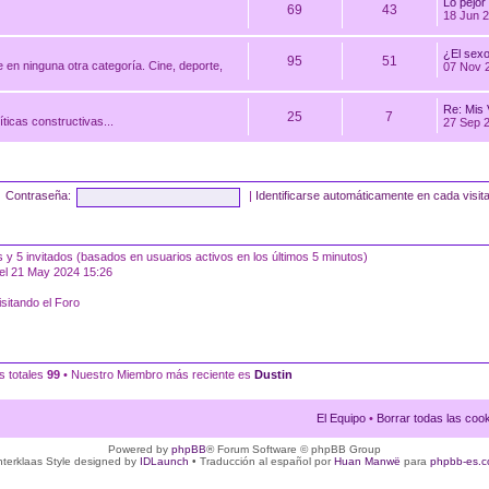
Lo pejor
69
43
18 Jun 2
¿El sex
95
51
 en ninguna otra categoría. Cine, deporte,
07 Nov 
Re: Mis 
25
7
ticas constructivas...
27 Sep 
Contraseña:
|
Identificarse automáticamente en cada visit
os y 5 invitados (basados en usuarios activos en los últimos 5 minutos)
el 21 May 2024 15:26
sitando el Foro
s totales
99
• Nuestro Miembro más reciente es
Dustin
El Equipo
•
Borrar todas las cooki
Powered by
phpBB
® Forum Software © phpBB Group
nterklaas Style designed by
IDLaunch
• Traducción al español por
Huan Manwë
para
phpbb-es.