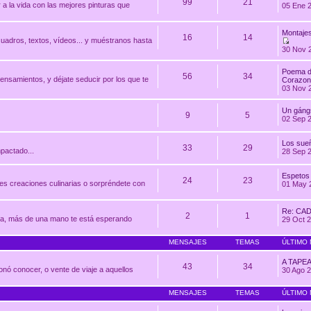
99
21
 a la vida con las mejores pinturas que
05 Ene 
Montajes
16
14
uadros, textos, vídeos... y muéstranos hasta
30 Nov 
Poema d
56
34
ensamientos, y déjate seducir por los que te
Corazon
03 Nov 
Un gángs
9
5
02 Sep 2
Los sue
33
29
pactado...
28 Sep 
Espetos
24
23
res creaciones culinarias o sorpréndete con
01 May 
Re: CAD
2
1
uda, más de una mano te está esperando
29 Oct 2
MENSAJES
TEMAS
ÚLTIMO
A TAPE
43
34
nó conocer, o vente de viaje a aquellos
30 Ago 2
MENSAJES
TEMAS
ÚLTIMO