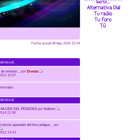
Fecha actual 08 Ago 2026 15:34
 MENSAJE
 de emisión...
por
Enreda
2012 15:07
mensajes
 MENSAJE
I; MUJER DEL PENEDES
por
Nelkem
2014 21:58
l mismo apartado del foro antiguo...
por
2012 14:43