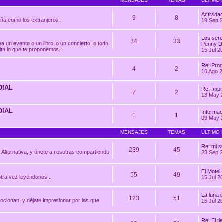
MENSAJES
TEMAS
ÚLTIMO
Actividad
9
8
aña como los extranjeros..
19 Sep 
Los seres
34
33
a un evento o un libro, o un concierto, o todo
Penny D
lta lo que te proponemos...
15 Jul 2
Re: Pro
4
2
16 Ago 2
DIAL
Re: Impr
7
2
13 May 
DIAL
Informac
1
1
09 May 
MENSAJES
TEMAS
ÚLTIMO
Re: mi 
239
45
 Alternativa, y únete a nosotras compartiendo
23 Sep 
El Motel
55
49
tra vez leyéndonos...
15 Jul 2
La luna d
123
51
ocionan, y déjate impresionar por las que
15 Jul 2
Re: El ti