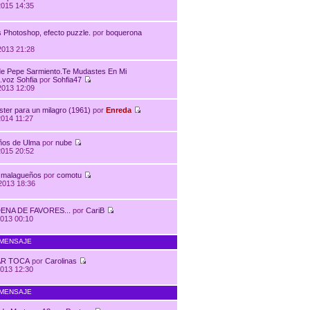
2015 14:35
 Photoshop, efecto puzzle.
por
boquerona
2013 21:28
e Pepe Sarmiento.Te Mudastes En Mi
.voz Sohfia
por
Sohfia47
2013 12:09
ter para un milagro (1961)
por
Enreda
014 11:27
ños de Ulma
por
nube
2015 20:52
 malagueños
por
comotu
2013 18:36
ENA DE FAVORES...
por
CariB
013 00:10
 MENSAJE
AR TOCA
por
Carolinas
013 12:30
 MENSAJE