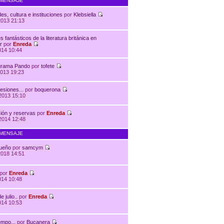
 MENSAJE
es, cultura e instituciones
por
Klebsiella
2013 21:13
 fantásticos de la literatura británica en
r
por
Enreda
014 10:44
grama Pando
por
tofete
013 19:23
esiones...
por
boquerona
2013 15:10
ión y reservas
por
Enreda
2014 12:48
 MENSAJE
sueño
por
samcym
2018 14:51
por
Enreda
014 10:48
e julio..
por
Enreda
014 10:53
empo...
por
Bucanera