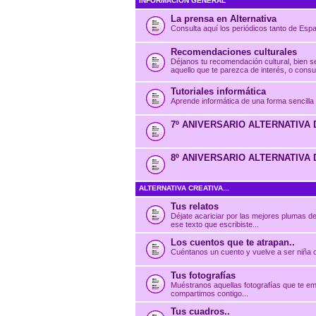
INFORMACIÓN GENERAL
La prensa en Alternativa
Consulta aquí los periódicos tanto de Esp
Recomendaciones culturales
Déjanos tu recomendación cultural, bien se
aquello que te parezca de interés, o consu
Tutoriales informática
Aprende informática de una forma sencilla
7º ANIVERSARIO ALTERNATIVA 
8º ANIVERSARIO ALTERNATIVA 
ALTERNATIVA CREATIVA...
Tus relatos
Déjate acariciar por las mejores plumas de
ese texto que escribiste...
Los cuentos que te atrapan..
Cuéntanos un cuento y vuelve a ser niña o
Tus fotografías
Muéstranos aquellas fotografías que te em
compartimos contigo...
Tus cuadros..