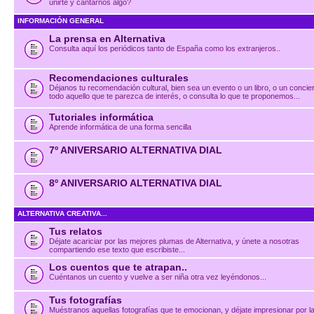
unirte y cantarnos algo?
INFORMACIÓN GENERAL
La prensa en Alternativa
Consulta aquí los periódicos tanto de España como los extranjeros..
Recomendaciones culturales
Déjanos tu recomendación cultural, bien sea un evento o un libro, o un concier
todo aquello que te parezca de interés, o consulta lo que te proponemos...
Tutoriales informática
Aprende informática de una forma sencilla
7º ANIVERSARIO ALTERNATIVA DIAL
8º ANIVERSARIO ALTERNATIVA DIAL
ALTERNATIVA CREATIVA...
Tus relatos
Déjate acariciar por las mejores plumas de Alternativa, y únete a nosotras
compartiendo ese texto que escribiste...
Los cuentos que te atrapan..
Cuéntanos un cuento y vuelve a ser niña otra vez leyéndonos...
Tus fotografías
Muéstranos aquellas fotografías que te emocionan, y déjate impresionar por l