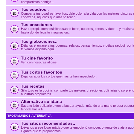
compartimos contigo...
Tus cuadros..
Comparte tus cuadros favoritos, dale color a la vida con las mejores pinturas
conozcas, aquellas que más te llenen...
Tus creaciones
Haz tu propia composición usando fotos, cuadros, textos, vídeos... y muéstr
hasta dónde llega tu imaginación...
Tus grabaciones...
Déjanos el enlace a tus poemas, relatos, pensamientos, y déjate seducir por 
te vamos dejando aquí...
Tu cine favorito
Ven con nosotras al cine...
Tus cortos favoritos
Déjanos aquí los cortos que más te han impactado...
Tus recetas
Si lo tuyo es la cocina, comparte tus mejores creaciones culinarias o sorprén
nuestras propuestas...
Alternativa solidaria
Saca tu lado solidario o ven a buscar ayuda, más de una mano te está esper
tendida hacia ti..
TROTAMUNDOS ALTERNATIVA
Tus sitios recomendados..
Llévanos a ese lugar mágico que te emocionó conocer, o vente de viaje a aqu
lugares que te proponemos...