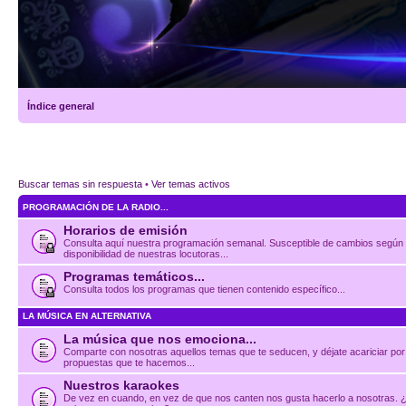
Índice general
Buscar temas sin respuesta
•
Ver temas activos
PROGRAMACIÓN DE LA RADIO...
Horarios de emisión
Consulta aquí nuestra programación semanal. Susceptible de cambios según
disponibilidad de nuestras locutoras...
Programas temáticos...
Consulta todos los programas que tienen contenido específico...
LA MÚSICA EN ALTERNATIVA
La música que nos emociona...
Comparte con nosotras aquellos temas que te seducen, y déjate acariciar por
propuestas que te hacemos...
Nuestros karaokes
De vez en cuando, en vez de que nos canten nos gusta hacerlo a nosotras. 