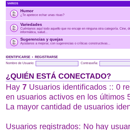
VARIOS
Humor
¿Te apetece echar unas risas?
Variedades
Cuéntanos aquí todo aquello que no encaje en ninguna otra categoría. Cine, d
informática, salud...
Sugerencias y quejas
Ayúdanos a mejorar, con sugerencias o críticas constructivas...
IDENTIFICARSE
•
REGISTRARSE
Nombre de Usuario:
Contraseña:
¿QUIÉN ESTÁ CONECTADO?
Hay
7
Usuarios identificados :: 0 r
en usuarios activos en los últimos 
La mayor cantidad de usuarios iden
Usuarios registrados: No hay usuari