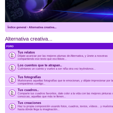
Índice general
‹
Alternativa creativa...
Alternativa creativa...
FORO
Tus relatos
Déjate acariciar por las mejores plumas de Alternativa, y únete a nosotras
compartiendo ese texto que escribiste...
Los cuentos que te atrapan..
Cuéntanos un cuento y vuelve a ser niña otra vez leyéndonos...
Tus fotografías
Muéstranos aquellas fotografías que te emocionan, y déjate impresionar por l
compartimos contigo...
Tus cuadros..
Comparte tus cuadros favoritos, dale color a la vida con las mejores pinturas
conozcas, aquellas que más te llenen...
Tus creaciones
Haz tu propia composición usando fotos, cuadros, textos, vídeos... y muéstr
hasta dónde llega tu imaginación...