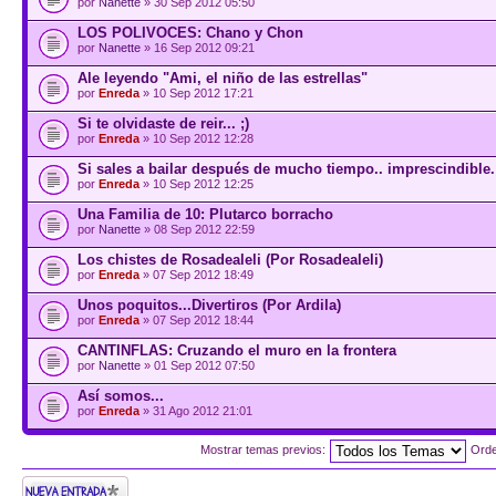
por
Nanette
» 30 Sep 2012 05:50
LOS POLIVOCES: Chano y Chon
por
Nanette
» 16 Sep 2012 09:21
Ale leyendo "Ami, el niño de las estrellas"
por
Enreda
» 10 Sep 2012 17:21
Si te olvidaste de reir... ;)
por
Enreda
» 10 Sep 2012 12:28
Si sales a bailar después de mucho tiempo.. imprescindible.
por
Enreda
» 10 Sep 2012 12:25
Una Familia de 10: Plutarco borracho
por
Nanette
» 08 Sep 2012 22:59
Los chistes de Rosadealeli (Por Rosadealeli)
por
Enreda
» 07 Sep 2012 18:49
Unos poquitos...Divertiros (Por Ardila)
por
Enreda
» 07 Sep 2012 18:44
CANTINFLAS: Cruzando el muro en la frontera
por
Nanette
» 01 Sep 2012 07:50
Así somos...
por
Enreda
» 31 Ago 2012 21:01
Mostrar temas previos:
Ord
Publicar un nuevo