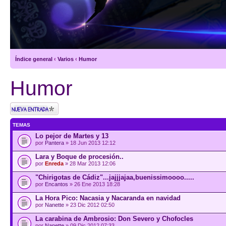
Índice general
‹
Varios
‹
Humor
Humor
Publicar un nuevo
tema
TEMAS
Lo pejor de Martes y 13
por
Pantera
» 18 Jun 2013 12:12
Lara y Boque de procesión..
por
Enreda
» 28 Mar 2013 12:06
"Chirigotas de Cádiz"...jajjjajaa,buenissimoooo.....
por
Encantos
» 26 Ene 2013 18:28
La Hora Pico: Nacasia y Nacaranda en navidad
por
Nanette
» 23 Dic 2012 02:50
La carabina de Ambrosio: Don Severo y Chofocles
por
Nanette
» 09 Dic 2012 07:33