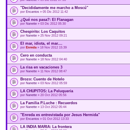
"Decididamente me marcho a Moscú"
por
Encantos
» 05 Dic 2012 11:42
¿Qué nos pasa?: El Flanagan
por
Nanette
» 03 Dic 2012 05:30
Chespirito: Los Caquitos
por
Nanette
» 25 Nov 2012 09:21
El mar, idiota, el mar....
por
Enreda
» 18 Nov 2012 15:39
Cero en conducta
por
Nanette
» 18 Nov 2012 04:40
La risa en vacaciones 3
por
Nanette
» 11 Nov 2012 08:47
Brozo: Cuento de Hotelo
por
Nanette
» 03 Nov 2012 05:59
LA CHUPITOS: La Peluqueria
por
Nanette
» 20 Oct 2012 05:56
La Familia P.Luche : Recuerdos
por
Nanette
» 13 Oct 2012 05:44
"Enreda es entrevistada por Jesus Hermida"
por
Encantos
» 01 Oct 2012 13:33
LA INDIA MARIA: La frontera