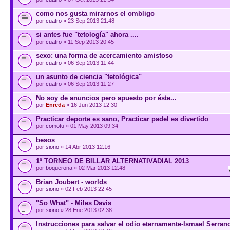
como nos gusta mirarnos el ombligo
por
cuatro
» 23 Sep 2013 21:48
si antes fue "tetología" ahora ....
por
cuatro
» 11 Sep 2013 20:45
sexo: una forma de acercamiento amistoso
por
cuatro
» 06 Sep 2013 11:44
un asunto de ciencia "tetológica"
por
cuatro
» 06 Sep 2013 11:27
No soy de anuncios pero apuesto por éste...
por
Enreda
» 16 Jun 2013 12:30
Practicar deporte es sano, Practicar padel es divertido
por
comotu
» 01 May 2013 09:34
besos
por
siono
» 14 Abr 2013 12:16
1º TORNEO DE BILLAR ALTERNATIVADIAL 2013
por
boquerona
» 02 Mar 2013 12:48
Brian Joubert - worlds
por
siono
» 02 Feb 2013 22:45
"So What" - Miles Davis
por
siono
» 28 Ene 2013 02:38
Instrucciones para salvar el odio eternamente-Ismael Serran