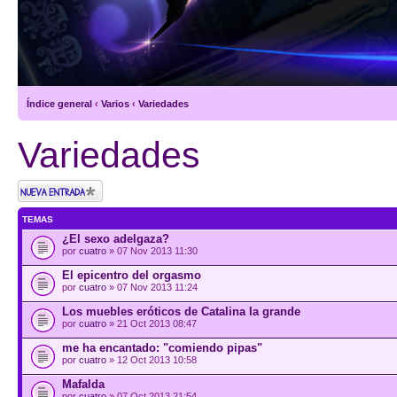
Índice general
‹
Varios
‹
Variedades
Variedades
Publicar un nuevo
tema
TEMAS
¿El sexo adelgaza?
por
cuatro
» 07 Nov 2013 11:30
El epicentro del orgasmo
por
cuatro
» 07 Nov 2013 11:24
Los muebles eróticos de Catalina la grande
por
cuatro
» 21 Oct 2013 08:47
me ha encantado: "comiendo pipas"
por
cuatro
» 12 Oct 2013 10:58
Mafalda
por
cuatro
» 07 Oct 2013 21:54