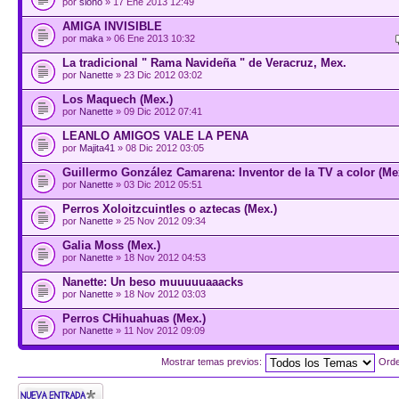
por
siono
» 17 Ene 2013 12:49
AMIGA INVISIBLE
por
maka
» 06 Ene 2013 10:32
La tradicional " Rama Navideña " de Veracruz, Mex.
por
Nanette
» 23 Dic 2012 03:02
Los Maquech (Mex.)
por
Nanette
» 09 Dic 2012 07:41
LEANLO AMIGOS VALE LA PENA
por
Majita41
» 08 Dic 2012 03:05
Guillermo González Camarena: Inventor de la TV a color (Me
por
Nanette
» 03 Dic 2012 05:51
Perros Xoloitzcuintles o aztecas (Mex.)
por
Nanette
» 25 Nov 2012 09:34
Galia Moss (Mex.)
por
Nanette
» 18 Nov 2012 04:53
Nanette: Un beso muuuuuaaacks
por
Nanette
» 18 Nov 2012 03:03
Perros CHihuahuas (Mex.)
por
Nanette
» 11 Nov 2012 09:09
Mostrar temas previos:
Ord
Publicar un nuevo