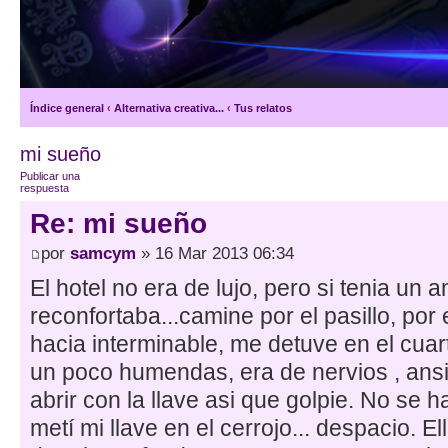
Índice general
‹
Alternativa creativa...
‹
Tus relatos
mi sueño
Publicar una
respuesta
Re: mi sueño
por
samcym
» 16 Mar 2013 06:34
El hotel no era de lujo, pero si tenia un 
reconfortaba...camine por el pasillo, por
hacia interminable, me detuve en el cua
un poco humendas, era de nervios , ans
abrir con la llave asi que golpie. No se ha
metí mi llave en el cerrojo... despacio. E