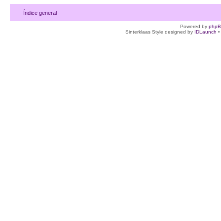
Índice general
Powered by
php
Sinterklaas Style designed by
IDLaunch
•