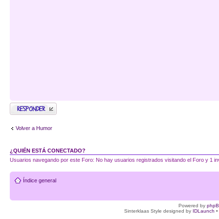
Publicar una
respuesta
Volver a Humor
¿QUIÉN ESTÁ CONECTADO?
Usuarios navegando por este Foro: No hay usuarios registrados visitando el Foro y 1 in
Índice general
Powered by
php
Sinterklaas Style designed by
IDLaunch
•