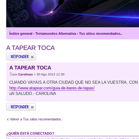
Índice general
‹
Trotamundos Alternativa
‹
Tus sitios recomendados..
A TAPEAR TOCA
Publicar una
respuesta
A TAPEAR TOCA
por
Carolinas
» 30 Ago 2013 12:30
CUANDO VAYAIS A OTRA CIUDAD QUE NO SEA LA VUESTRA, CON
http://www.atapear.com/guia-de-bares-de-tapas/
uN SALUDO.- CAROLINA
Publicar una
respuesta
Volver a Tus sitios recomendados..
¿QUIÉN ESTÁ CONECTADO?