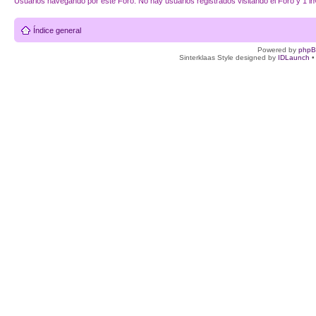
Usuarios navegando por este Foro: No hay usuarios registrados visitando el Foro y 1 in
Índice general
Powered by
php
Sinterklaas Style designed by
IDLaunch
•